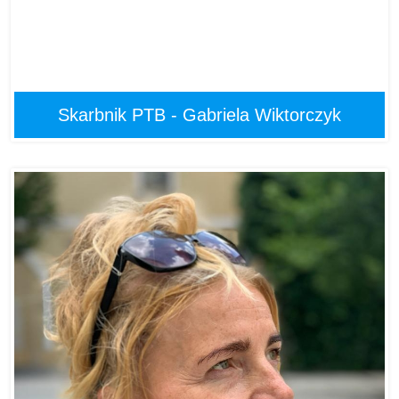
Skarbnik PTB - Gabriela Wiktorczyk
Magdalena Krupa
Skarbnik PTB
Nagrody: 12
Doswiadczenie zawodowe: 12 lat