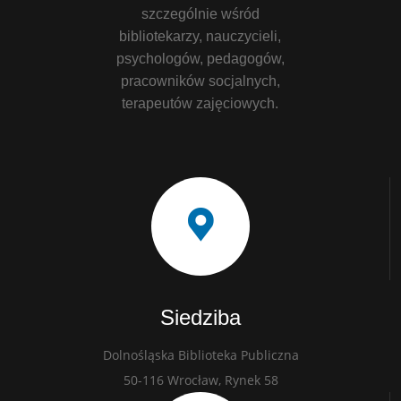
szczególnie wśród
bibliotekarzy, nauczycieli,
psychologów, pedagogów,
pracowników socjalnych,
terapeutów zajęciowych.
Siedziba
Dolnośląska Biblioteka Publiczna
50-116 Wrocław, Rynek 58