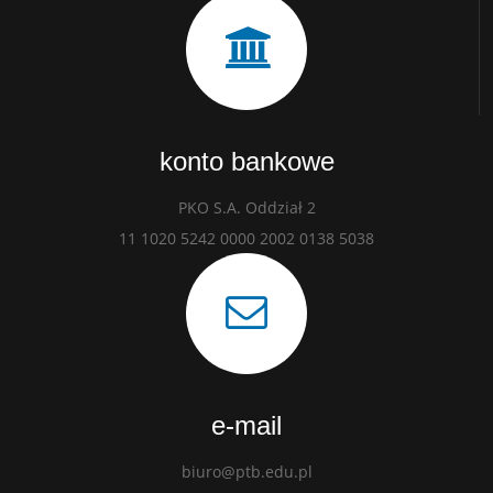
konto bankowe
PKO S.A. Oddział 2
11 1020 5242 0000 2002 0138 5038
e-mail
biuro@ptb.edu.pl