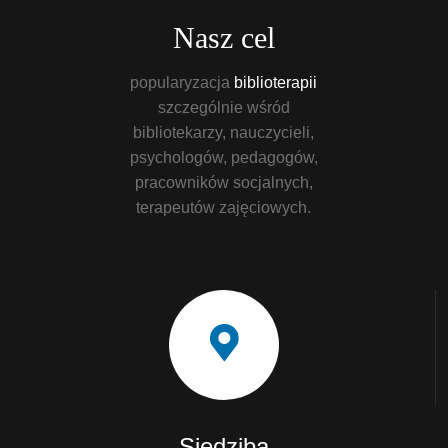
Nasz cel
popularyzacja
biblioterapii
szczególnie wśród
bibliotekarzy, nauczycieli,
psychologów, pedagogów,
pracowników socjalnych,
terapeutów zajęciowych.
Siedziba