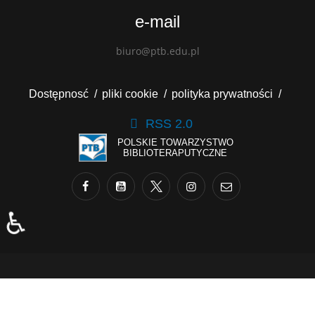
e-mail
biuro@ptb.edu.pl
Dostępnosć
pliki cookie
polityka prywatności
RSS 2.0
POLSKIE TOWARZYSTWO
BIBLIOTERAPUTYCZNE
♿
Copyright ©2023 wykonał Paweł Jurasz | All rights
reserved.