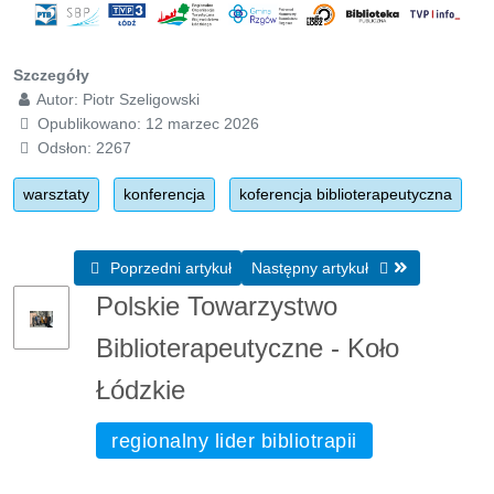
Szczegóły
Autor:
Piotr Szeligowski
Opublikowano: 12 marzec 2026
Odsłon: 2267
warsztaty
konferencja
koferencja biblioterapeutyczna
Poprzedni artykuł: Konferencja Biblioterapeutyczna „Spotka
Następny artykuł: Kojące opowieśc
Poprzedni artykuł
Następny artykuł
Polskie Towarzystwo
Biblioterapeutyczne - Koło
Łódzkie
regionalny lider bibliotrapii