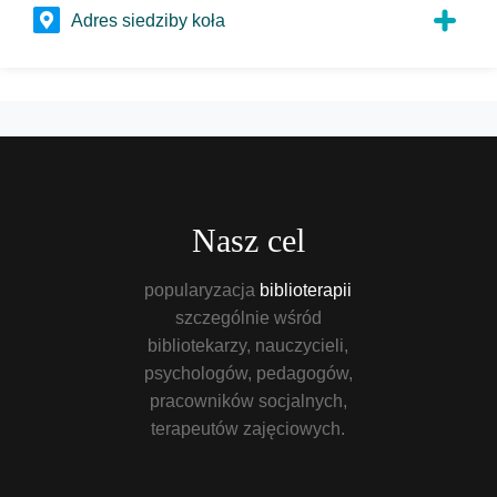
Adres siedziby koła
Nasz cel
popularyzacja
biblioterapii
szczególnie wśród
bibliotekarzy, nauczycieli,
psychologów, pedagogów,
pracowników socjalnych,
terapeutów zajęciowych.