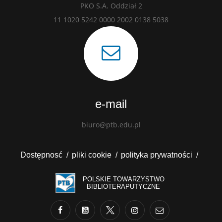
PKO S.A. Oddział 2
11 1020 5242 0000 2002 0138 5038
e-mail
biuro@ptb.edu.pl
Dostępnosć
pliki cookie
polityka prywatności
POLSKIE TOWARZYSTWO
BIBLIOTERAPUTYCZNE