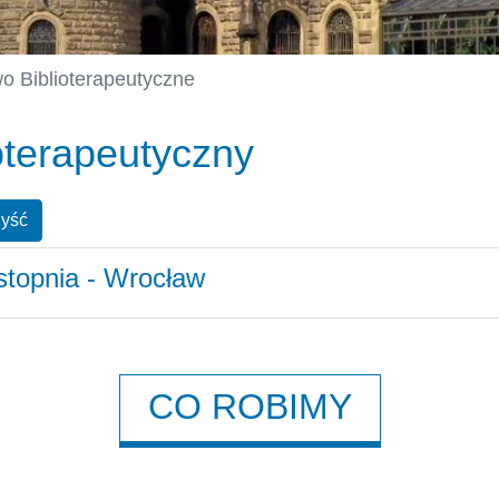
o Biblioterapeutyczne
oterapeutyczny
yść
 stopnia - Wrocław
CO ROBIMY