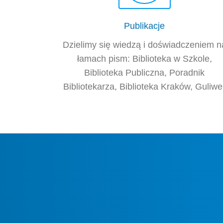
Publikacje
Dzielimy się wiedzą i doświadczeniem n
łamach pism: Biblioteka w Szkole,
Biblioteka Publiczna, Poradnik
Bibliotekarza, Biblioteka Kraków, Guliwe