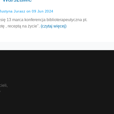
Justyna Jurasz on 09 Jun 2024
ę 13 marca konferencja biblioterapeutyczna pt.
tę , receptą na życie".
(czytaj więcej)
ieli,
w