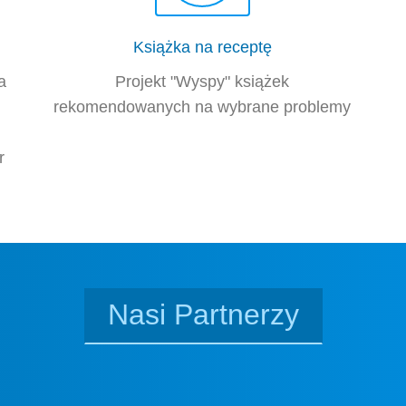
Książka na receptę
a
Projekt "Wyspy" książek
rekomendowanych na wybrane problemy
r
Nasi Partnerzy