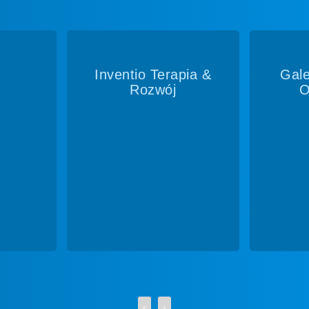
pia &
Galeria Książki w
Polic
Oświęcimiu
Anima
"SKiBA
‹
›