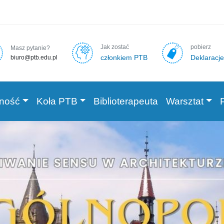
Jak zostać
pobierz
Masz pytanie?
członkiem PTB
Deklaracje
biuro@ptb.edu.pl
lność
Koła PTB
Biblioterapeuta
Warsztat