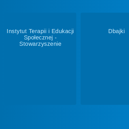
Dbajki
Inventio Tera
Rozwój