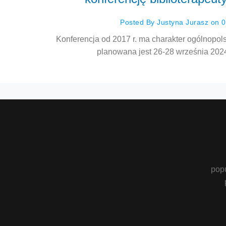
Posted By Justyna Jurasz on 
Konferencja od 2017 r. ma charakter ogólnopols
planowana jest 26-28 września 2024
pop