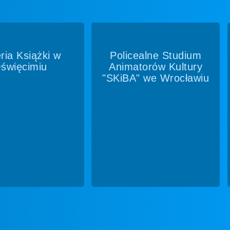
ealne Studium
PiMBP "Biblioteka pod
torów Kultury
Atlantami"
" we Wrocławiu