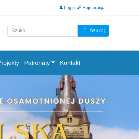
Login
Rejestracja
szuk
Szukaj
Type 2 or more characters for results.
Projekty
Patronaty
Kontakt