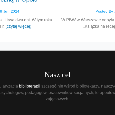
08 Jun 2024
Posted By 
ki i trwa dwa dni. W tym roku
W PBW w Warszawie odbyła si
 r.
(czytaj więcej)
,,Ksiązka na recep
Nasz cel
ularyzacja
biblioterapii
szczególnie wśród bibliotekarzy, nauczyc
psychologów, pedagogów, pracowników socjalnych, terapeutó
zajęciowych.