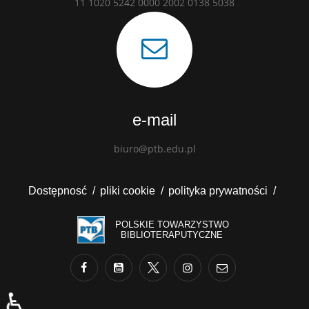
11 1020 5242 0000 2002 0138 5038
e-mail
biuro@ptb.edu.pl
Dostępnosć
pliki cookie
polityka prywatności
POLSKIE TOWARZYSTWO
BIBLIOTERAPUTYCZNE
♿